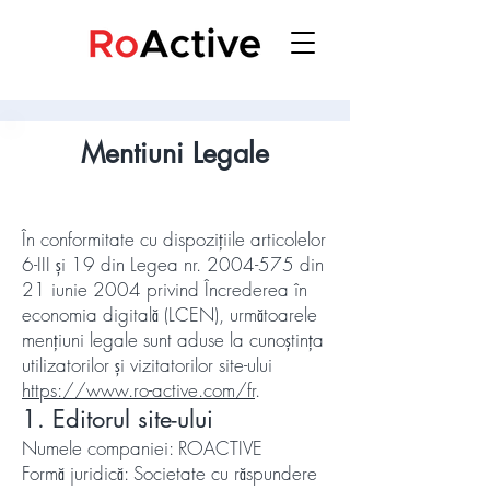
Mentiuni Legale
În conformitate cu dispozițiile articolelor
6-III și 19 din Legea nr.
2004-575
din
21 iunie 2004 privind Încrederea în
economia digitală (LCEN), următoarele
mențiuni legale sunt aduse la cunoștința
utilizatorilor și vizitatorilor site-ului
https://www.ro-active.com/fr
.
1. Editorul site-ului
Numele companiei: ROACTIVE
Formă juridică: Societate cu răspundere