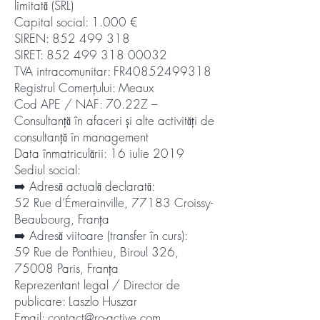
limitată (SRL)
Capital social: 1.000 €
SIREN: 852 499 318
SIRET: 852 499 318 00032
TVA intracomunitar: FR40852499318
Registrul Comerțului: Meaux
Cod APE / NAF: 70.22Z –
Consultanță în afaceri și alte activități de
consultanță în management
Data înmatriculării: 16 iulie 2019
Sediul social:
➡️ Adresă actuală declarată:
52 Rue d’Émerainville, 77183 Croissy-
Beaubourg, Franța
➡️ Adresă viitoare (transfer în curs):
59 Rue de Ponthieu, Biroul 326,
75008 Paris, Franța
Reprezentant legal / Director de
publicare: Laszlo Huszar
Email: contact@ro-active.com